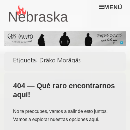
↓
M
MENÚ
Saltar
al
Navegación
contenido
principal
principal
Etiqueta:
Dräko Morägäs
404 — Qué raro encontrarnos
aquí!
No te preocupes, vamos a salir de esto juntos.
Vamos a explorar nuestras opciones aquí.