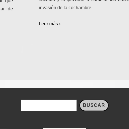
al que
invasión de la cochambre.
ar de
Leer más ›
Buscar
BUSCAR