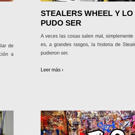
STEALERS WHEEL Y LO
PUDO SER
A veces las cosas salen mal, simplemente 
es, a grandes rasgos, la historia de Stea
lar de
pudieron ser.
ción a
Leer más ›