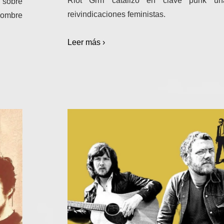
Riot Grrrl catalizó en clave punk u
o sobre
reivindicaciones feministas.
nombre
Leer más ›