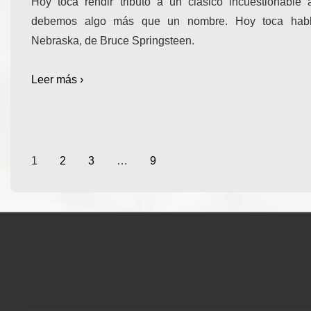
Hoy toca rendir tributo a un clásico incuestionable 
debemos algo más que un nombre. Hoy toca habl
Nebraska, de Bruce Springsteen.
Leer más ›
Paginación
1
2
3
…
9
de
entradas