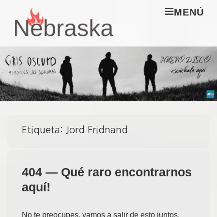
↓
M
MENÚ
Saltar
al
Navegación
contenido
principal
principal
Etiqueta:
Jord Fridnand
404 — Qué raro encontrarnos
aquí!
No te preocupes, vamos a salir de esto juntos.