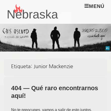
↓
M
MENÚ
Saltar
al
Navegación
contenido
principal
principal
Etiqueta:
Junior Mackenzie
404 — Qué raro encontrarnos
aquí!
No te preocupes, vamos a salir de esto juntos.