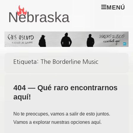
↓
M
MENÚ
Saltar
al
Navegación
contenido
principal
principal
Etiqueta:
The Borderline Music
404 — Qué raro encontrarnos
aquí!
No te preocupes, vamos a salir de esto juntos.
Vamos a explorar nuestras opciones aquí.