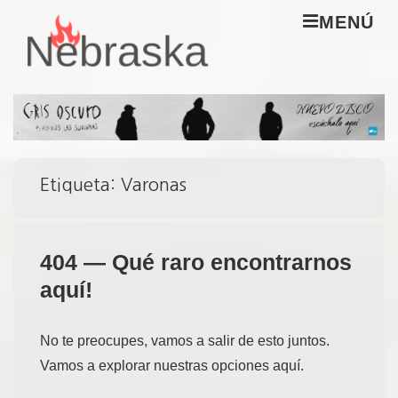
↓
M
MENÚ
Saltar
al
Navegación
contenido
principal
principal
Etiqueta:
Varonas
404 — Qué raro encontrarnos
aquí!
No te preocupes, vamos a salir de esto juntos.
Vamos a explorar nuestras opciones aquí.