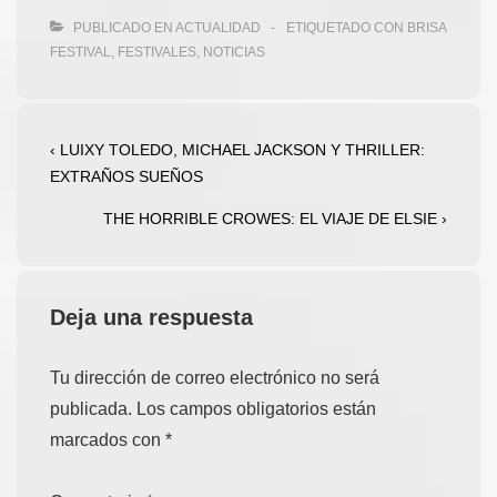
PUBLICADO EN
ACTUALIDAD
ETIQUETADO CON
BRISA
FESTIVAL
,
FESTIVALES
,
NOTICIAS
Navegación
La
‹ LUIXY TOLEDO, MICHAEL JACKSON Y THRILLER:
entrada
EXTRAÑOS SUEÑOS
de
anterior
entradas
La
THE HORRIBLE CROWES: EL VIAJE DE ELSIE ›
es
entrada
siguiente
es
Deja una respuesta
Tu dirección de correo electrónico no será
publicada.
Los campos obligatorios están
marcados con
*