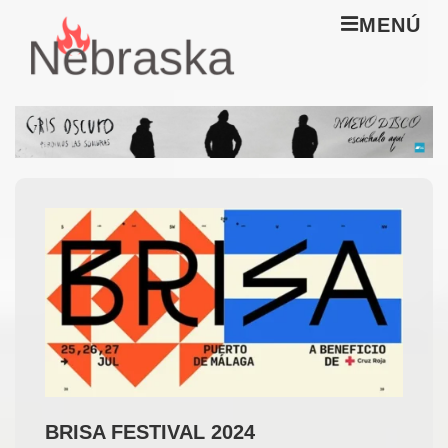
↓
M
MENÚ
Saltar
al
Navegación
contenido
principal
principal
BRISA FESTIVAL 2024