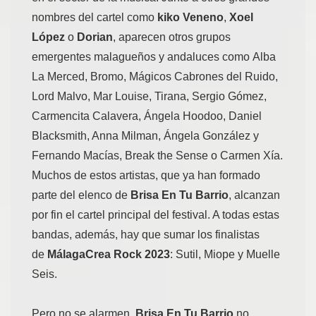
nombres del cartel como
kiko Veneno
,
Xoel
López
o
Dorian
, aparecen otros grupos
emergentes malagueños y andaluces como Alba
La Merced, Bromo, Mágicos Cabrones del Ruido,
Lord Malvo, Mar Louise, Tirana, Sergio Gómez,
Carmencita Calavera, Ángela Hoodoo, Daniel
Blacksmith, Anna Milman, Ángela González y
Fernando Macías, Break the Sense o Carmen Xía.
Muchos de estos artistas, que ya han formado
parte del elenco de
Brisa En Tu Barrio
, alcanzan
por fin el cartel principal del festival. A todas estas
bandas, además, hay que sumar los finalistas
de
MálagaCrea Rock 2023
: Sutil, Miope y Muelle
Seis.
Pero no se alarmen,
Brisa En Tu Barrio
no