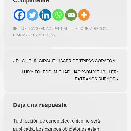
Compárteme
PUBLICADO EN
ACTUALIDAD
ETIQUETADO CON
DIANA'S RATS
,
NOTICIAS
Navegación
La
‹ EL CHITLIN CIRCUIT. HACER DE TRIPAS CORAZÓN
entrada
de
La
LUIXY TOLEDO, MICHAEL JACKSON Y THRILLER:
anterior
entradas
entrada
EXTRAÑOS SUEÑOS ›
es
siguiente
es
Deja una respuesta
Tu dirección de correo electrónico no será
publicada.
Los campos obligatorios están