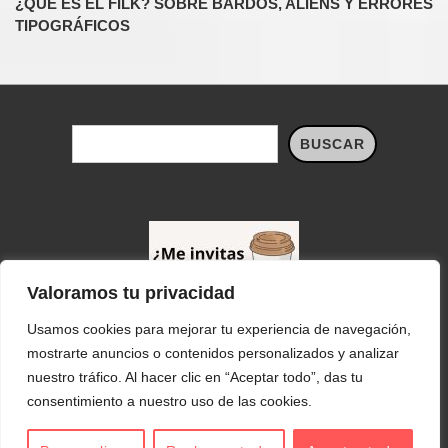
¿QUÉ ES EL FILK? SOBRE BARDOS, ALIENS Y ERRORES
TIPOGRÁFICOS
Buscar
BUSCAR
Valoramos tu privacidad
Usamos cookies para mejorar tu experiencia de navegación,
Configura las cookies
mostrarte anuncios o contenidos personalizados y analizar
nuestro tráfico. Al hacer clic en “Aceptar todo”, das tu
Menú
¿Qué es Nebraska?
Privacidad
Aviso legal
Cookies
consentimiento a nuestro uso de las cookies.
del