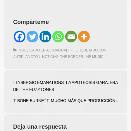
Compárteme
PUBLICADO EN
ACTUALIDAD
ETIQUETADO CON
ANTIPLANCTON
,
NOTICIAS
,
THE BORDERLINE MUSIC
Navegación
La
‹ LYSERGIC EMANATIONS: LA APOTEOSIS GARAJERA
entrada
DE THE FUZZTONES
de
anterior
entradas
La
T BONE BURNETT. MUCHO MÁS QUE PRODUCCIÓN ›
es
entrada
siguiente
es
Deja una respuesta