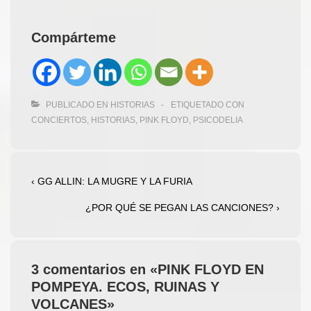
Compárteme
PUBLICADO EN
HISTORIAS
ETIQUETADO CON
CONCIERTOS
,
HISTORIAS
,
PINK FLOYD
,
PSICODELIA
Navegación
La
‹ GG ALLIN: LA MUGRE Y LA FURIA
entrada
de
La
¿POR QUÉ SE PEGAN LAS CANCIONES? ›
anterior
entradas
entrada
es
siguiente
es
3 comentarios en «
PINK FLOYD EN
POMPEYA. ECOS, RUINAS Y
VOLCANES
»