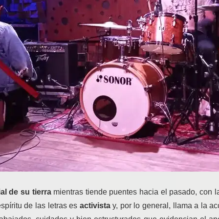
al de su tierra
mientras tiende puentes hacia el pasado, con la
píritu de las letras es
activista
y, por lo general, llama a la a