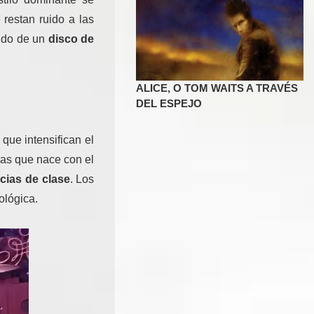
 restan ruido a las
ando de un
disco de
.
ALICE, O TOM WAITS A TRAVÉS
DEL ESPEJO
que intensifican el
mas que nace con el
icias de clase
. Los
ológica.