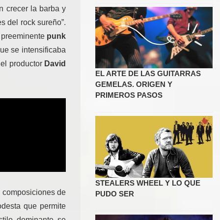
n crecer la barba y
s del rock sureño”.
o preeminente
punk
ue se intensificaba
 el productor
David
EL ARTE DE LAS GUITARRAS
GEMELAS. ORIGEN Y
PRIMEROS PASOS
STEALERS WHEEL Y LO QUE
as composiciones de
PUDO SER
odesta que permite
tilo dominante se