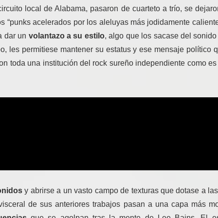
ircuito local de Alabama, pasaron de cuarteto a trío, se dejaro
s “punks acelerados por los aleluyas más jodidamente caliente
a dar un
volantazo a su estilo
, algo que los sacase del sonid
, les permitiese mantener su estatus y ese mensaje político q
on toda una institución del rock sureño independiente como es
onidos
y abrirse a un vasto campo de texturas que dotase a l
 visceral de sus anteriores trabajos pasan a una capa más m
uencias
que se agolpan tras la mente de Lee Bains. El es